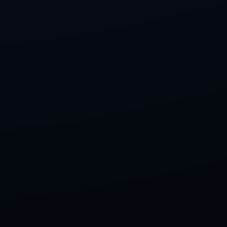
值 提现及投注记录都应当具备可查看 可导出的特点 这样一旦
要信息 一旦平台后续出现态度转变 这些历史记录会极其重
出。
每一环都决定着最终是“轻松看球 理性娱乐” 还是陷入纠纷与
开云
.