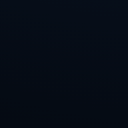
世界杯期间，社交媒体上常会出现所谓“内部消息群 专业分
续盈利截图 高额返奖记录”所诱惑，从而盲目跟单。
需要强调的是，任何声称能“稳赚不赔”“提前知道赛果”的说
在实际案例中，不法分子常通过提前伪造赢钱截图 向用户展
在使用世界杯买球平台时，要学会主动屏蔽“稳赚”话术 保持
资格绑定，就要警惕其可能包含拉人头 传销式的灰色模式。
五 建立自我约束与风险管理意识
即便是在相对安全的世界杯买球平台，风险依然无处不在，
为自己设定一个可承受损失的固定预算，并严格将其视为娱乐
可以采用一个简单但有效的策略 即提前设定单场投注上限 总
回来”的心态非常危险 很多沉迷案例都是从“最后再搏一次”
离平台 及时调整状态。
从一些真实案例来看 不少用户起初只是抱着试一试的态度 在