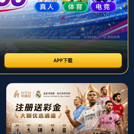
栏目：开云
发布时间：2026-07-07T16:28:14+08:00
之“沸腾”起来。许多原本对博彩并不熟悉的球迷，都会在这个时间节点被
受到严重威胁。围绕世界杯买球平台如何安全使用这个主题，从平台甄别
确认平台本身的合法性和合规性。正规平台往往会在页面底部或“关于我
可以通过官网链接反查证书真伪，同时在第三方网站或行业论坛搜索相关
查证，那么无论其优惠活动多么诱人，都应当保持高度警惕。
也是风险信号。有些黑平台甚至会模仿知名平台的名称和页面布局，借此迷
台。
界杯买球平台时，通常需要填写姓名 手机号 邮箱等基本信息，有的平