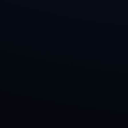
此 真正的安全不仅是避免被骗 更是防止自己成为情绪和欲望
六 善用客服与记录功能留存证据
在合规运营的世界杯买球平台上 通常会提供在线客服 邮件支
发生纠纷 例如金额不符 订单异常 等情况 用户可以凭借完
在与客服沟通时 尽量使用平台内置的聊天渠道或邮件系统 关
要。如果一个平台的客服长期不在线 回复极慢 甚至刻意回避
综上 所谓世界杯买球平台如何安全使用 并不是一个单一技巧问
风险。只有在充分认清博彩本质和平台边界的前提下 才有可
上一篇：世界杯外围赛四大洲球队整体实力对比
下一篇：世界杯投注平台解析，掌握正确投注技巧
Co