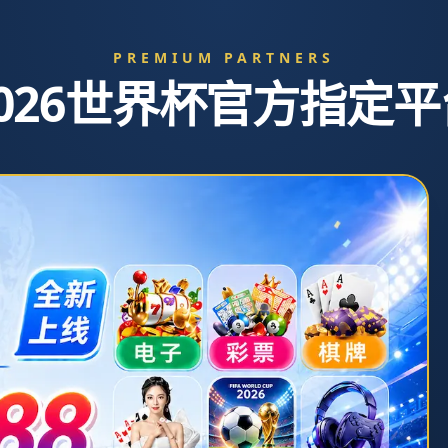
网站首页
公司
世界杯买球平台如何安全使用