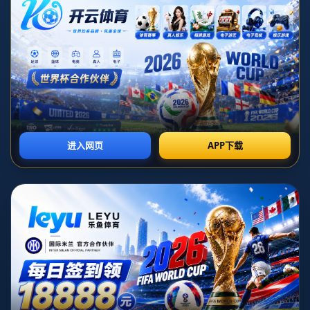
在NBA競技場上，頂尖球星之間的對決永遠是最引人注目的焦
點之一。最近，波士頓塞爾提克主教練喬·馬祖拉在接受採訪
時，談論了塔圖姆即將面對明尼蘇達灰狼明星愛德華茲的對決。
他坦言：「這是塔圖姆渴望的挑戰，這樣的對抗能喚醒他的戰鬥
激情。」這句話不僅揭示了球員之間競爭的本質，也為這場即將
到來的對決增添了更多看點。
### **巔峰對決：塔圖姆與愛德華茲的競爭背景**
塔圖姆是波士頓塞爾提克的核心球星，也是聯盟頂級小前鋒之
一。自他進入NBA，他就以全面的技術、冷靜的心態以及穩定
的得分能力迅速崛起。在此前的比賽中，塔圖姆多次展示了冷血
的終結者風範，如2022年的季後賽對公鹿系列賽中砍下46分的壯
舉。而另一邊，**安東尼·愛德華茲**堪稱灰狼的新興巨星，擁
有強大的爆發力與自信。被視為近年最具潛力的年輕後場球員之