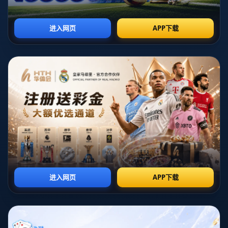
一，他曾在2023年世界盃籃球賽中，帶領美國男籃攻城拔寨，其
領袖特質越來越明顯。
場上數據的比較更增加了這場對決的吸引力。本賽季至今，塔圖
姆的場均得分穩定在30分以上，外加超過8籃板和4助攻的全能表
現。而愛德華茲也不遑多讓，他平均每場比賽貢獻26分、近6籃
板與5助攻，無論得分還是組織能力，都讓灰狼隊依賴有加。這
樣兩名風格截然不同但實力不容小覷的球員碰撞，無疑為球迷提
供了一場視覺盛宴。
### **馬祖拉的關鍵觀點：挑戰成就偉大**
而作為塔圖姆的主教練，馬祖拉深知這場對決對愛徒的重要性。
在他的眼中，球星之所以被稱為球星，不僅在於日常對陣中展現
的技術能力，更是他們在面對挑戰時的表現。「塔圖姆渴望這一
類的對抗，因為這是最能檢驗他的時刻，也是幫助他邁向更高巔
峰的契機。」馬祖拉在媒體採訪中表示。