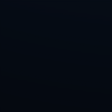
---
### **未來猜測：各方壓力促成轉會可能性**
菲利克斯態度的轉變表面上顯示他希望回到馬競建立穩定的職
樂部**等都對他保持了濃厚的興趣。在這樣的背景下，馬競
一方面，如果菲利克斯能夠持續展現積極態度並提高場上表
信譽。
總而言之，菲利克斯在馬競的態度轉變雖然值得關注，但能
結局如何，菲利克斯的故事已經成為現代足球中球員與球隊
---
**關鍵詞：菲利克斯 馬競 態度轉變 馬德里競技 球員轉會 西