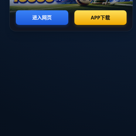
年以來的戰術角色定位問題**也導致了在馬競的瓶頸。儘管