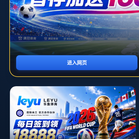
**報道：菲利克斯返回馬競後態度轉變，各方仍盼他離開**
近年來，菲利克斯作為一位年輕而充滿潛力的球員，一直是
和球迷們熱議的話題。儘管他的**技術能力和天賦不可否認
### **首個挑戰：馬競與菲利克斯的矛盾漩渦**
作為歐洲身價最高的年輕球員之一，菲利克斯於2019年以1
達到外界預期。他與馬競主帥西蒙尼的戰術理念上似乎**存
近期，一些媒體報道指出，在返回馬競後，他的態度出現了明
隊帶來新的資金流入。這不僅僅是一個態度的問題，背後還
---
### **案例分析：態度轉變的背後是求存壓力**
有跡象表明，菲利克斯在巴塞隆納的租借期表現相對亮眼，
以下是一個類似案例的對比：埃登·阿扎爾在皇馬的經歷讓人