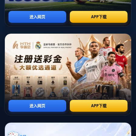
的傳球視野與創造力將為切爾西帶來更多的進攻機會，使球隊的
進攻風格更具多樣性和威脅性。
**超值引進：帕爾默的潛力與未來**
當提到帕爾默的“超值”，這不僅僅是指他的轉會費用，更是指他
未來的潛力和發展空間。作為一名年輕球員，帕爾默依然有巨大
的提升空間。在切爾西這樣的頂級俱樂部環境中，他將有機會在
國際大賽中積累經驗，與更多世界級球星並肩作戰，這無疑是對
他足球生涯的一大助力。
**走向成功：合作與互補**