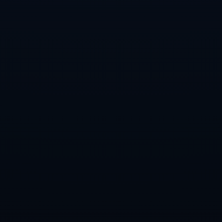
切爾西並不是首次引進年輕球員，也不是首次成功培養球星。以
往的例子如梅森·芒特和里斯·詹姆斯，這些球員在切爾西的發展
見證了俱樂部在培養新秀方面的成功。作為新一代的希望，帕爾
默的成長將對切爾西的戰術佈局產生深遠影響，讓球隊在未來的
比賽中具備更強的競爭力。