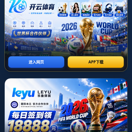
否挖掘到具有潛力的新星。2023年，切爾西足球俱樂部憑藉其獨
到的眼光，成功引進了青年才俊帕爾默。這筆交易不僅為切爾西
帶來了新的活力，也引發了整個足壇的關注和熱議。
**帕爾默的多面進攻才華**
帕爾默是一名年輕且充滿潛力的攻擊型中場，他在場上的靈活性
使他能夠勝任多個位置。其優秀的**技術能力**、出色的視野和
精準的傳球，使他成為一名相當出色的組織核心。此外，帕爾默
還擁有极高的進球能力，在前鋒線上，他的存在讓對方防線倍感
壓力。這種多功能性正是切爾西選擇引進他的原因之一。
**為球隊注入新活力**
切爾西近幾年的表現雖然不俗，但球隊進攻端的穩定性一直有所
欠缺。帕爾默的到來將極大地彌補這一短板。他不僅能夠組織進
攻，還能有效連接中場與前場，成為**切爾西進攻的紐帶**。他