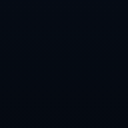
## 阵容齐整让阿森纳更具竞争力
随着**富安健洋、廷伯和托马斯**的接连归队，阿森纳将迎来一