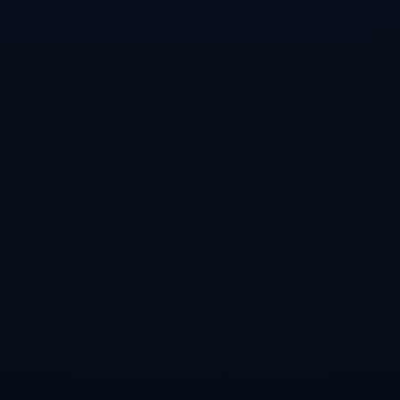
中场防守压力较大的硬仗中显得略显吃力。
托马斯的即将复出不仅意味着*阿森纳可以在中场拥有更强的防
守屏障*，也让赖斯能够适当前提，充分发挥他的进攻属性。更
重要的是，托马斯的回归能使阿尔特塔在双后腰和单后腰之间灵
活切换战术，丰富球队的打法选项。