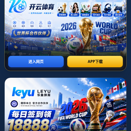
近年来，阿森纳的阵容深度以及伤病因素一直是球队争冠路上的
关键变量。而本赛季初的伤病潮一度让球队陷入困局，尤其是**
廷伯的长时间伤缺**和托马斯的缺阵，让阿尔特塔在排兵布阵时
备受考验。不过，近日传出的好消息让枪迷们为之振奋，**富安
健洋的归队、廷伯和托马斯接近复出**，无疑为球队冲击英超和
欧战锦标注入了更多信心。
## 富安健洋：稳定后防的重要拼图
提到富安健洋，他已经成为阿森纳后防线上不可忽视的一员。这
位日本国脚以他的**多面手属性闻名**，不论是右后卫还是左后
卫，甚至在必要时客串中卫，都展现出了不俗的竞技水平。在他
因伤缺阵的时间里，阿森纳的边路防守明显下滑，对手频繁利用
快速反击撕破球队防线。而富安健洋的回归，将有效提升阿森纳
在防守端的稳定性，同时增强阵容轮换的灵活性。