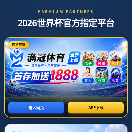
詹俊：富安健洋歸隊！廷伯、托馬斯復出！阿
森納更有底氣！.
栏目：开云
发布时间：2026-07-07T16:28:14+08:00
# 詹俊：富安健洋归队！廷伯、托马斯复出！阿森纳更有底气！