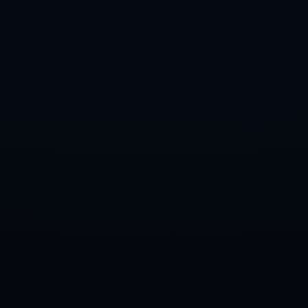
套更加齐整的阵容。这不仅提高了球队在多线作战中的竞争力，
也缓解了主力球员的体能压力。尤其是在英超争冠越来越激烈、
欧冠小组赛陷入白热化的当下，健康且深度充足的阵容无疑是在
激烈竞逐中胜出的关键。
实际上，球队的伤病控制和人员储备直接影响着赛季成败。例
如，上赛季曼城能够在多线作战中笑到最后，与其阵容深度和恢
复机制密不可分。相比之下，伤病问题几乎成为阿森纳无法跨越
的障碍。如今，“三核回归”的利好消息将帮助球队**重塑底气与
信心**，剑指更高的目标。
总而言之，随着核心球员的重新归位，阿森纳已经击鼓整装，准
备迎接接下来的挑战。
上一篇：詹姆斯說過想打82場比賽 雷迪克對此表示不知道對他和我們是不是最優選擇.