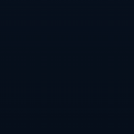
近年来，尤文图斯的青训系统成为了意大利足球的一面旗帜。_
该俱乐部致力于培养未来的足球明星_，这不仅仅是发现天才，
更是打造他们适应顶级联赛竞争的能力。尤文青训学院的成功与
其系统化、科学化的训练模式密不可分。
尤文图斯的青训系统创造了诸多在意甲赛场取得突破的青训球
员。例如，现效力于一线队的队员如米雷蒂和法乔利都曾深受青
训系统的熏陶。通过系统的训练和一流的设施，这些年轻球员能
够在正式比赛中迅速崭露头角。
**案例分析：法乔利的成功故事**
法乔利，无疑是尤文图斯青训中一颗闪耀的新星。通过多年的青