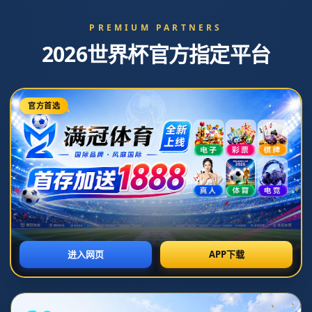
特雷澤蓋：曾與3個金球先生同隊，如今尤文
的青訓值得表揚.
栏目：开云
发布时间：2026-07-07T16:28:14+08:00
**前言**