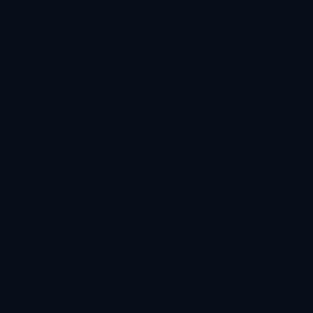
训，他从青年队逐渐晋升到尤文图斯一线队，并在强手如林的意
甲联赛站稳脚跟。这样的成功并不是偶然，而是在于青训系统赋
予他的技术基础和心理素质，这让他在与顶级球员竞争时毫不逊
色。