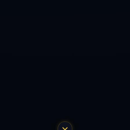
特雷泽盖的黄金年代以及与金球奖得主的合作无疑为他带来了辉
煌的职业生涯。而尤文图斯的青训系统则继续孕育新一代足球人
才，通过案例如法乔利的成功，强调了科学训练和系统培养的重
要性。这种青训模式的推进，不仅为尤文图斯带来了新生力量，
也在整个意大利足坛中树立了榜样。通过特雷泽盖的经验与尤文
图斯的创新，我们看到足球界新老交替中的自然演变。
上一篇：競標截止日期最後一刻大幅延長！曼聯收購陷入混亂 兩大潛在買家均無報價！.
下一篇：巴恩斯爆發25+10 保羅助攻13+10 文班休息 馬卡拿27分 馬刺成功逆襲爵士.