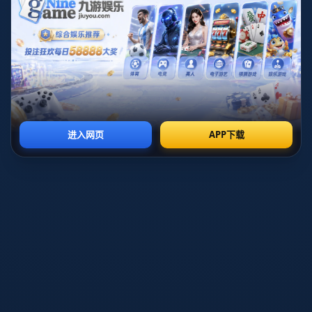
**特雷泽盖的辉煌职业生涯**
特雷泽盖，这位法国传奇前锋，在其职业生涯中曾与三位金球奖