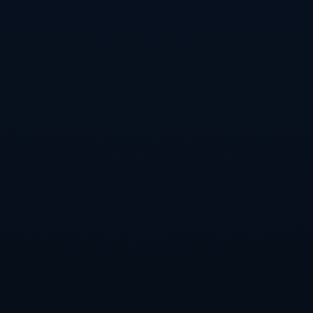
### **图赫尔的切尔西：冲击冠军的强势之路**
这场比赛不仅展现了卢卡库和詹姆斯的出色状态，更体现了图赫
尔对球队战术的精准理解。通过中场的有效部署和边路的活跃加
持，切尔西的攻防转换效率显著提升。图赫尔在上赛季夺得欧冠
后，显然希望借助这批核心球员，将蓝军推向英超巅峰。
总结本场战局，切尔西法宝无疑在于**厚实的阵容深度**和顶尖
球员的优秀状态。若卢卡库和詹姆斯能保持现有势头，这支蓝军
的英超夺冠希望无疑会更进一步。而对于目前仍陷入困境的阿森
纳来说，如何快速自证能力，将是阿尔特塔无法回避的严峻挑
战。
---
**关键词提示**：阿森纳0-2切尔西、卢卡库首秀、詹姆斯传
射、英超焦点战