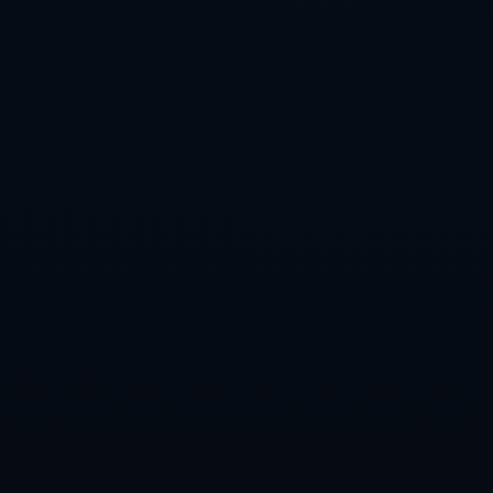
雖然維爾納在本場比賽中仍未能打破自己的進球荒，但他在造點
過程中展現出的智慧與速度無疑是切爾西重拾進攻活力的關鍵。
自加盟以來，維爾納雖面臨批評，但他總能在不同形式上為球隊
做貢獻。本場比賽的點球便是他跑動能力的體現。
歐洲賽場上，**造點能力同樣是核心球員價值的一部分**。維爾
納的靈活性和積極性，不僅拉扯了對手後防空間，還給隊友創造
了得分機會。如果他能保持這樣的表現，他无疑會成為切爾西進
攻體系中不可或缺的一部分。
### **數據解讀：進攻與防守的對比**
回顧數據可以直觀感受到這場比賽雙方表現的差距。切爾西在控
球率上明顯占優，達到62%。全場共有16次射門，其中4次射
正，雖然進球數不高，但逼迫熱刺後防頻頻陷入危機。而熱刺全
場僅有7次射門，0次射正，表現堪稱低迷。這場比賽也暴露出熱