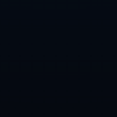
刺在凱恩和孫興慜雙核之外缺乏其他可靠的得分點。
### **小結：切爾西劍指前四，熱刺需調整**
這場比賽的勝負，不僅改變了積分榜上的形勢，還向外界展示了
切爾西的韌性和熱刺現階段的短板。作為關鍵角色的維爾納，向
球迷證明了自己雖未進球，但**仍以"製造威脅"的方式成為比賽
的重要推手**。
倫敦德比再次讓我們見證了競技體育的魅力，靠實力與策略說話
的球場，從來不留情——這正是英超最吸引人的地方。