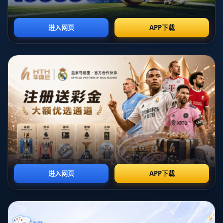
国足的水平一直被诟病，球迷的希望寄托于一位国际名帅的到
来。伊万的上任曾让人们充满期待，仿佛他能够带领球队走出低
谷。然而，在实际执教过程中，伊万所面临的挑战却远超预期。
球队的战术执行力、球员的心态、以及外界的压力，都让这位主
教练在短短时间内感到无比沉重。
**二、他为何走得如此匆忙？**