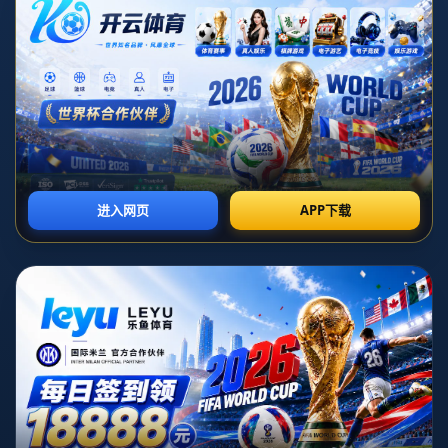
在NBA新赛季即将揭幕之际，球员的去留成为球迷和球队管理
层最关心的话题之一。**达米安·利拉德**（Damian Lillard）作
为波特兰开拓者的当家球星，他的未来一直备受关注。随着训练
营的临近，关于利拉德潜在交易的谈判再次热火朝天，引发了各
界的广泛讨论。