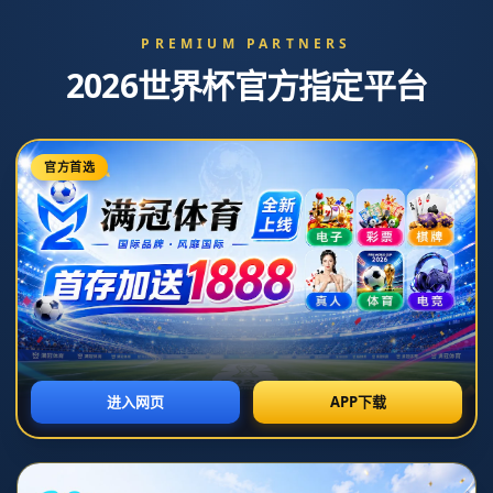
欧国联-C罗倒钩造险 葡萄牙0-0闷平苏格兰
栏目：开云
发布时间：2026-07-07T16:28:14+08:00
**欧国联-C罗倒钩造险 葡萄牙0-0闷平苏格兰**
在刚刚结束的欧国联比赛中，葡萄牙队与苏格兰队在激烈的角逐