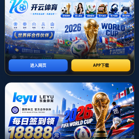
中以0-0的比分结束了比赛。这场比赛不仅吸引了众多球迷的目
光，也成为了各大媒体热议的焦点。虽然比赛最终未能分出胜
负，但场上球员们的表现，尤其是传奇球星C罗的精彩瞬间，仍
然让人印象深刻。本文将对这场闷平的比赛进行深度解析，探讨
葡萄牙队的战术布置及C罗的精彩表现。
首先，从战术层面来看，**葡萄牙队在本场比赛中展现了稳定的
防守能力**。全场比赛，葡萄牙后防线保持得相当紧密，几乎没
有给苏格兰球员留出明显的得分机会。此外，葡萄牙队的中场控
制也较为成功，尽管进攻上未能有效突破，但他们的控球率始终
处于上风。这一方面得利于中场球员的默契配合，另一方面也显
示了主教练在战术上的深思熟虑。
再谈到C罗，这位传奇前锋在比赛中虽然未能打入进球，但他的
表现仍然可圈可点。在比赛的第75分钟，他曾上演了一次惊艳的