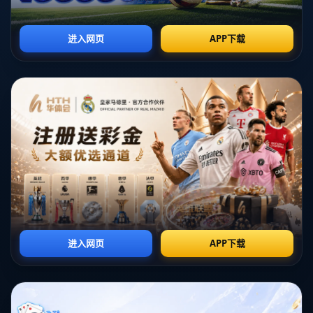
**倒钩射门**，尽管未能破门，但这一脚精彩的尝试几乎让全场
观众屏息。他的灵敏反应和不屈斗志，成为了葡萄牙队进攻端的
一道亮丽风景线。这一刻，再次证明了C罗作为顶级球员的价
值，更让人怀念他巅峰时期那种频繁进球的火热状态。
另一方面，苏格兰队在本场比赛中的表现也值得肯定。他们在防
守端的严密布置，成功限制了葡萄牙队的进攻。更为关键的是，
苏格兰队的快速反击频频威胁到葡萄牙的防线，他们的几次进攻
都让葡萄牙的后卫们措手不及，差点造成失球。这场比赛的平
局，体现了两队在对抗中的均衡实力，也让人期待他们在未来比
赛中的表现。
在分析整个比赛进程时，可以看到双方都有着****各自的机会
****。虽然最终无法分出胜负，但这场0-0的平局对于两支球队
未来的比赛都有着积极的意义。葡萄牙在攻防两端都表现出一定
的实力，而苏格兰则展现了不容小觑的竞争态势。