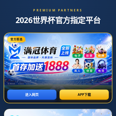
解约前一天还是大胜，横滨水手官方：主教练
哈里-科威尔下课
栏目：开云
发布时间：2026-07-07T16:28:14+08:00
### 解约前一天还是大胜，横滨水手官方：主教练哈里-科威尔