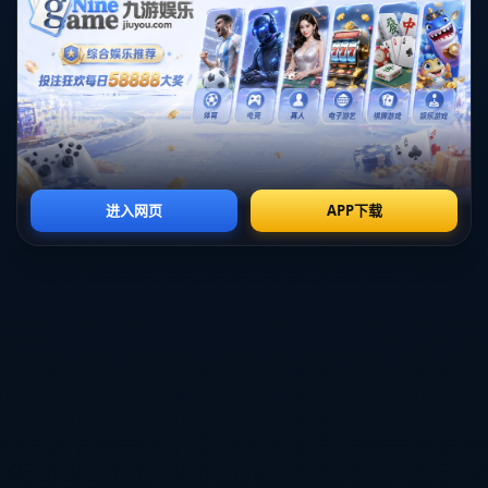
胜利并不能掩盖整个赛季的不足。在过去的多轮比赛中，水手队
的表现起伏不定，面对一些实力较弱的对手时也未能全取三分，
**这种不稳定性成为了球队管理层最终做出更换教练的原因**。
#### 科威尔的战术分析