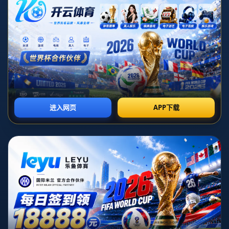
下课
在日本职业足球联赛的舞台上，横滨水手队的动态始终令人瞩
目。近日，球队在解约前一天竟以大胜收官，这一反差不仅引发
了球迷的热议，也让人们对俱乐部的决策感到困惑。在这样的背
景下，**主教练哈里·科威尔的下课**成为了焦点。