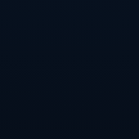
姚明于2002年通过NBA选秀进入休斯顿火箭队，成为**中国篮
坛的代言人**。在他的职业生涯中，姚明不仅以出色的球技而闻
名，还因其高大身材和优雅面貌成为全球篮球联赛的一张名片。
身为中锋的他，曾在NBA的七个赛季中多次入选全明星赛，显
示了他在球场上的统治力和对比赛的影响力。姚明的职业生涯不
仅为中国篮球赢得了国际声誉，也激励了无数年轻运动员投身篮
球运动。
入选FIBA名人堂，姚明的成就不能忽视。他在国际赛场上的表
现同样卓越，代表中国男篮参加了多届**世界杯**和**奥运会
**，为中国篮球赢得了多个荣誉。2008年，北京奥运会是他职业