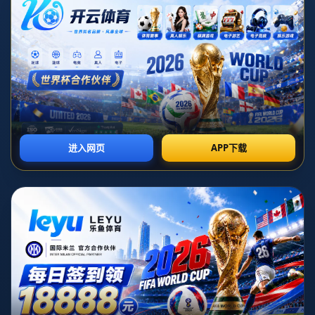
日，姚明正式入选FIBA名人堂，成为中国男篮历史上第一位获
得这一荣誉的运动员，这对中国篮球运动的发展具有重大意义。
这一消息不仅引发了国内篮球界的热烈讨论，也在国际社会中获
得了广泛关注。姚明的入选，既是对他个人职业生涯的认可，也
象征着中国篮球在世界舞台上的崭露头角。