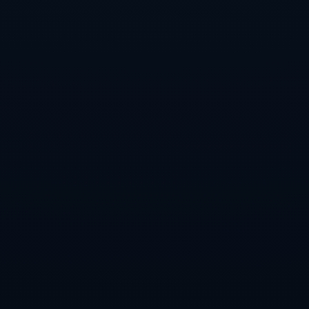
生涯的巅峰时刻之一，姚明作为东道主的旗手，寄托了无数中国
人的希望与梦想。他身上的责任感和对篮球的热爱，使他成为了
极具影响力的体育偶像。
姚明的成功并非偶然，而是他多年来坚持与努力的结果。在进入
NBA之前，他曾在中国的职业联赛中崭露头角，甚至被誉为“**
中国篮球的未来**”。他的成长经历不仅反映了个人的奋斗，也
体现了中国篮球体制的逐步完善和国际化的进程。通过他的努
力，中国篮球逐渐在国际赛场上赢得了更多的认可。
姚明不仅仅是一位优秀的球员，还是篮球的推动者与倡导者。退
役后，他积极投身于篮球事业的发展中，担任中国篮球协会的主
席，不遗余力地推动青少年篮球的发展。姚明通过个人的影响
力，提升了篮球的普及程度，激励了越来越多的年轻人参与这项
运动。他强调技术的培养、体能的训练以及心理素质的重要性，
使得中国篮球在各个层面获得了发展。