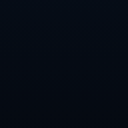
阿森纳的胜利不仅是球队内部努力的结果，更离不开球迷的热情
支持。在主场比赛中，球迷的助威声如潮水般涌来，给了每位球
员极大的信心和动力。在主场的比赛中，阿森纳的胜率更是高达