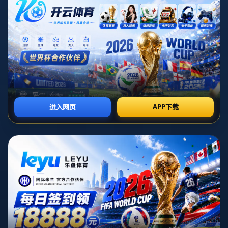
仅是球队实力的体现，更是队史上的一项重要突破。以如此高的
胜率，阿森纳的表现可谓令人称道，无论是在国内赛场还是欧战
中，球队已展示出强大的竞争力。
#### 阿森纳的胜率分析
**胜率67.3%**的背后，阿森纳的战术调整和球员发挥不可忽
视。在主教练的带领下，球队在战术上进行了多次调整，从传统
的4231阵型逐步演变为更加灵活的4-3-3。这种阵型的转变，使
得中场在进攻与防守之间能够更好地进行切换，给对手造成了极
大的压力。
另外，球员的个人表现也是提升胜率的重要原因。例如，前锋球
员在比赛中展现出的冷静与效率，使得阿森纳在关键时刻能把握
住机会。通过分析本赛季的比赛数据，我们可以看到，球队在进
攻端的效率大幅提高，平均每场进球达到**2.3个**。