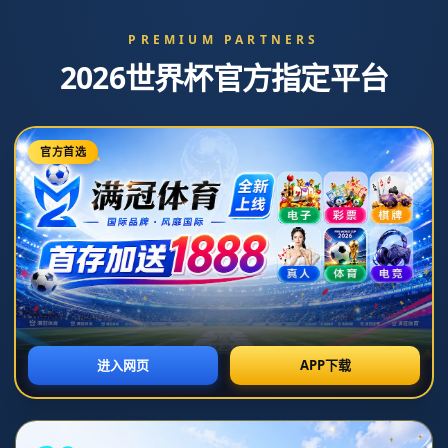
阿森纳本赛季胜率高达67.3% 刷新队史纪录
栏目：开云
发布时间：2026-07-07T16:28:14+08:00
### 阿森纳本赛季胜率高达67.3% 刷新队史纪录
在2023赛季，阿森纳的表现令人瞩目，*胜率高达67.3%*，这不