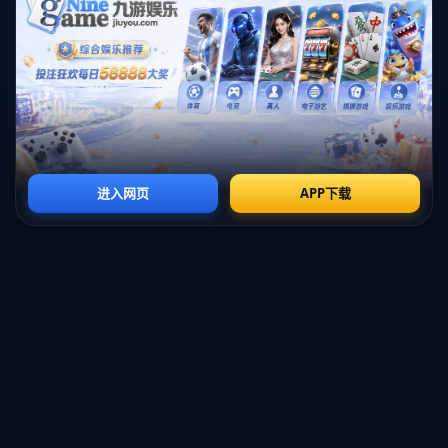
当然，阿森纳本赛季的成功并不是偶然。球队的深厚阵容也是一
个重要因素。颇具实力的替补席为主力球员的状态提供了保障，
让教练能够根据比赛情况进行轮换，确保球队始终保持最佳状
态。此外，球队良好的医疗保障体系和科学合理的训练安排，也
使得球员能够在高强度的比赛中保持健康。
**心理素质**是影响球队表现的又一个关键因素。在本赛季中，
阿森纳展现出了极强的韧性和战斗精神。当比分落后时，球队能
够不急躁，冷静地寻找扭转局面的机会，这种心理素质提升了球
队在关键时刻的表现。
#### 球迷的支持与球队士气