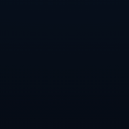
处罚措施**，同时，为球员提供全面的心理和情绪管理支持，帮
助他们在场上场下保持良好的形象和职业素养。这种系统化的管
理策略值得中国俱乐部借鉴。