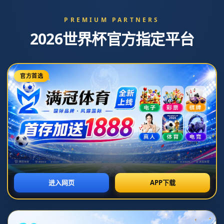
曹永竞：虽有助攻但我的状态并不好
栏目：开云
发布时间：2026-07-07T16:28:14+08:00
**曹永竞：虽有助攻但我的状态并不好**