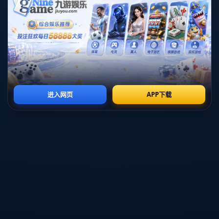
评估及状态管理的深入思考。