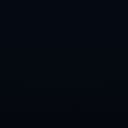
的整体协调性。
### 案例分析：梅西的自我调整策略
让我们看一个典型的案例——**梅西**。作为世界级的球员，他
在职业生涯中也遭遇过状态起伏。然而，通过体能和心理的双重
管控，他总能迅速调整自己，回到比赛的高水准。在一次媒体采
访中，梅西提到：“**每次感觉状态不好时，我都会尝试回顾比
赛录像，寻找并改善自己的不足**。”这种**积极的自我调整策
略**为无数球员提供了借鉴的榜样。
总体来说，球员在赛后反思自己的状态，正是他们**持续进步**
的动力源泉。曹永竞的例子不仅丰富了我们的认知，更启发了广
大的运动员在追求自我突破的道路上，不断前行。
上一篇：国安外援法比奥：是时候去度假 更强更好的回来